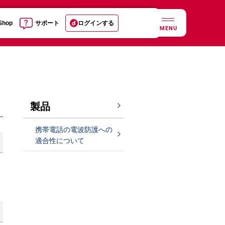
 Shop
サポート
ログインする
MENU
製品
携帯電話の電波防護への
適合性について