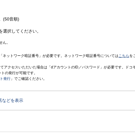
(50音順)
を選択してください。
せん。
「ネットワーク暗証番号」が必要です。ネットワーク暗証番号については
こちら
を
境にてアクセスいただいた場合は「dアカウントのID／パスワード」が必要です。ドコ
ントの発行が可能です。
ント発行
」でご確認ください。
店などを表示