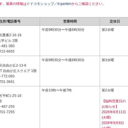
す。最新の情報は
ドコモショップ／d garden
からご確認ください。
住所/電話番号
営業時間
定休日
4
午前9時30分〜午後6時30分
第2水曜
鷹番2-16-18
大学ビル 1階
-481-360
722-6655
5
午前9時30分〜午後6時30分
第3水曜
自由が丘2-13-6
EIT 自由が丘スクエア 1階
-772-093
701-3841
2
午前10時〜午後7時
第2火曜
平町1-25-16
階
【臨時営業日の
-487-255
お知らせ】
701-7255
2026年8月11日
(火曜)
2026年9月8日