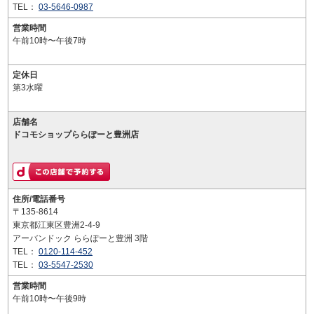
TEL：
03-5646-0987
営業時間
午前10時〜午後7時
定休日
第3水曜
店舗名
ドコモショップららぽーと豊洲店
住所/電話番号
〒135-8614
東京都江東区豊洲2-4-9
アーバンドック ららぽーと豊洲 3階
TEL：
0120-114-452
TEL：
03-5547-2530
営業時間
午前10時〜午後9時