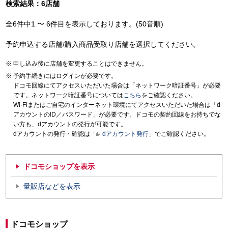
検索結果：6店舗
全6件中1 〜 6件目を表示しております。(50音順)
予約申込する店舗/購入商品受取り店舗を選択してください。
申し込み後に店舗を変更することはできません。
予約手続きにはログインが必要です。
ドコモ回線にてアクセスいただいた場合は「ネットワーク暗証番号」が必要
です。ネットワーク暗証番号については
こちら
をご確認ください。
Wi-Fiまたはご自宅のインターネット環境にてアクセスいただいた場合は「d
アカウントのID／パスワード」が必要です。ドコモの契約回線をお持ちでな
い方も、dアカウントの発行が可能です。
dアカウントの発行・確認は「
dアカウント発行
」でご確認ください。
ドコモショップを表示
量販店などを表示
ドコモショップ