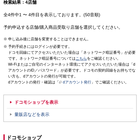
検索結果：4店舗
全4件中1 〜 4件目を表示しております。(50音順)
予約申込する店舗/購入商品受取り店舗を選択してください。
申し込み後に店舗を変更することはできません。
予約手続きにはログインが必要です。
ドコモ回線にてアクセスいただいた場合は「ネットワーク暗証番号」が必要
です。ネットワーク暗証番号については
こちら
をご確認ください。
Wi-Fiまたはご自宅のインターネット環境にてアクセスいただいた場合は「d
アカウントのID／パスワード」が必要です。ドコモの契約回線をお持ちでな
い方も、dアカウントの発行が可能です。
dアカウントの発行・確認は「
dアカウント発行
」でご確認ください。
ドコモショップを表示
量販店などを表示
ドコモショップ