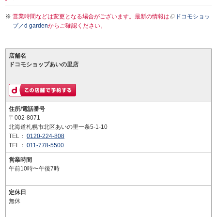
営業時間などは変更となる場合がございます。最新の情報は
ドコモショッ
プ／d garden
からご確認ください。
店舗名
ドコモショップあいの里店
住所/電話番号
〒002-8071
北海道札幌市北区あいの里一条5-1-10
TEL：
0120-224-808
TEL：
011-778-5500
営業時間
午前10時〜午後7時
定休日
無休