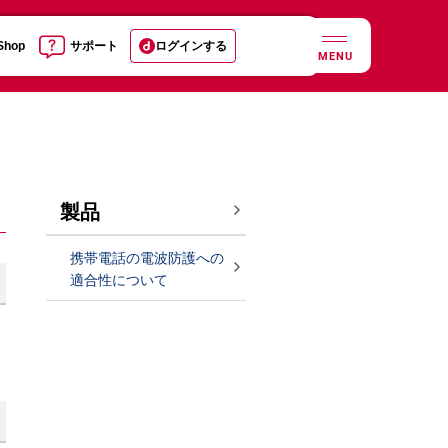
 Shop
サポート
ログインする
MENU
製品
携帯電話の電波防護への
適合性について