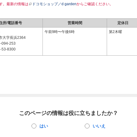
す。最新の情報は
ドコモショップ／d garden
からご確認ください。
住所/電話番号
営業時間
定休日
5
午前9時〜午後6時
第2木曜
大字長浜2364
-094-253
-53-8300
このページの情報は役に立ちましたか？
はい
いいえ