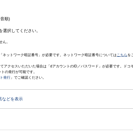
音順)
を選択してください。
せん。
「ネットワーク暗証番号」が必要です。ネットワーク暗証番号については
こちら
を
境にてアクセスいただいた場合は「dアカウントのID／パスワード」が必要です。ドコ
ントの発行が可能です。
ント発行
」でご確認ください。
店などを表示