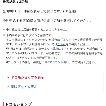
検索結果：3店舗
全3件中1 〜 3件目を表示しております。(50音順)
予約申込する店舗/購入商品受取り店舗を選択してください。
申し込み後に店舗を変更することはできません。
予約手続きにはログインが必要です。
ドコモ回線にてアクセスいただいた場合は「ネットワーク暗証番号」が必要
です。ネットワーク暗証番号については
こちら
をご確認ください。
Wi-Fiまたはご自宅のインターネット環境にてアクセスいただいた場合は「d
アカウントのID／パスワード」が必要です。ドコモの契約回線をお持ちでな
い方も、dアカウントの発行が可能です。
dアカウントの発行・確認は「
dアカウント発行
」でご確認ください。
ドコモショップを表示
量販店などを表示
ドコモショップ