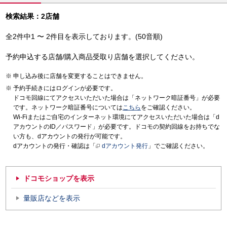
検索結果：2店舗
全2件中1 〜 2件目を表示しております。(50音順)
予約申込する店舗/購入商品受取り店舗を選択してください。
申し込み後に店舗を変更することはできません。
予約手続きにはログインが必要です。
ドコモ回線にてアクセスいただいた場合は「ネットワーク暗証番号」が必要
です。ネットワーク暗証番号については
こちら
をご確認ください。
Wi-Fiまたはご自宅のインターネット環境にてアクセスいただいた場合は「d
アカウントのID／パスワード」が必要です。ドコモの契約回線をお持ちでな
い方も、dアカウントの発行が可能です。
dアカウントの発行・確認は「
dアカウント発行
」でご確認ください。
ドコモショップを表示
量販店などを表示