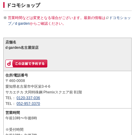
ドコモショップ
営業時間などは変更となる場合がございます。最新の情報は
ドコモショッ
プ／d garden
からご確認ください。
店舗名
d garden名古屋栄店
住所/電話番号
〒460-0008
愛知県名古屋市中区栄3-4-6
サカエチカ 大同特殊鋼 Phenixスクエア前 B1階
TEL：
0120-337-036
TEL：
052-957-3370
営業時間
午前10時〜午後8時
※受付時間