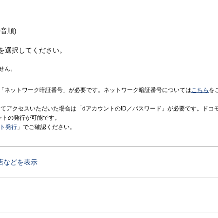
音順)
を選択してください。
せん。
「ネットワーク暗証番号」が必要です。ネットワーク暗証番号については
こちら
を
境にてアクセスいただいた場合は「dアカウントのID／パスワード」が必要です。ドコ
ントの発行が可能です。
ント発行
」でご確認ください。
店などを表示