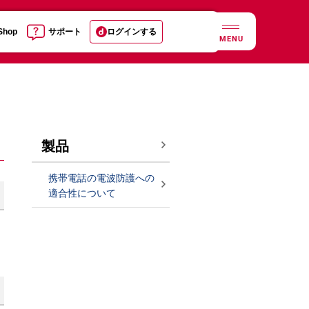
 Shop
サポート
ログインする
MENU
製品
携帯電話の電波防護への
適合性について