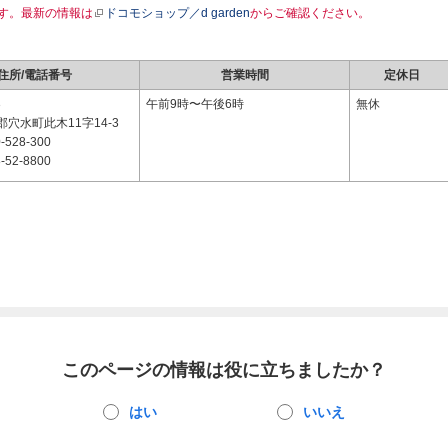
す。最新の情報は
ドコモショップ／d garden
からご確認ください。
住所/電話番号
営業時間
定休日
3
午前9時〜午後6時
無休
穴水町此木11字14-3
-528-300
-52-8800
このページの情報は役に立ちましたか？
はい
いいえ