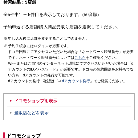
検索結果：5店舗
全5件中1 〜 5件目を表示しております。(50音順)
予約申込する店舗/購入商品受取り店舗を選択してください。
申し込み後に店舗を変更することはできません。
予約手続きにはログインが必要です。
ドコモ回線にてアクセスいただいた場合は「ネットワーク暗証番号」が必要
です。ネットワーク暗証番号については
こちら
をご確認ください。
Wi-Fiまたはご自宅のインターネット環境にてアクセスいただいた場合は「d
アカウントのID／パスワード」が必要です。ドコモの契約回線をお持ちでな
い方も、dアカウントの発行が可能です。
dアカウントの発行・確認は「
dアカウント発行
」でご確認ください。
ドコモショップを表示
量販店などを表示
ドコモショップ