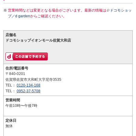
営業時間などは変更となる場合がございます。最新の情報は
ドコモショッ
プ／d garden
からご確認ください。
店舗名
ドコモショップイオンモール佐賀大和店
住所/電話番号
〒840-0201
佐賀県佐賀市大和町大字尼寺3535
TEL：
0120-134-168
TEL：
0952-37-5708
営業時間
午前10時〜午後7時
定休日
無休