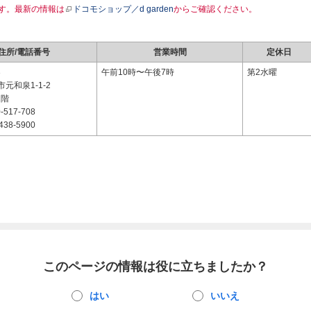
す。最新の情報は
ドコモショップ／d garden
からご確認ください。
住所/電話番号
営業時間
定休日
3
午前10時〜午後7時
第2水曜
元和泉1-1-2
1階
-517-708
438-5900
このページの情報は役に立ちましたか？
はい
いいえ