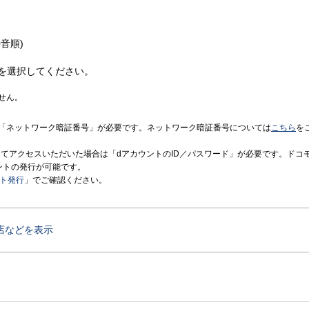
音順)
を選択してください。
せん。
「ネットワーク暗証番号」が必要です。ネットワーク暗証番号については
こちら
を
境にてアクセスいただいた場合は「dアカウントのID／パスワード」が必要です。ドコ
ントの発行が可能です。
ント発行
」でご確認ください。
店などを表示