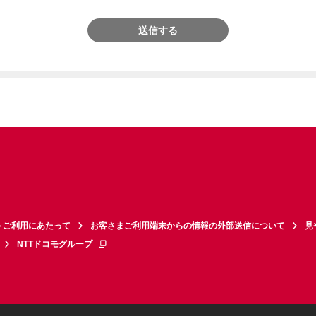
送信する
トご利用にあたって
お客さまご利用端末からの情報の外部送信について
見
NTTドコモグループ