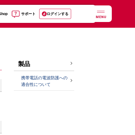
 Shop
サポート
ログインする
MENU
製品
携帯電話の電波防護への
適合性について