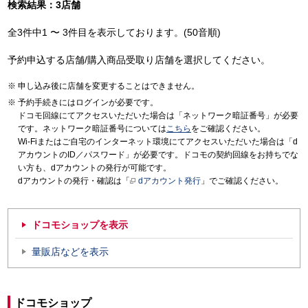
検索結果：3店舗
全3件中1 〜 3件目を表示しております。(50音順)
予約申込する店舗/購入商品受取り店舗を選択してください。
申し込み後に店舗を変更することはできません。
予約手続きにはログインが必要です。
ドコモ回線にてアクセスいただいた場合は「ネットワーク暗証番号」が必要
です。ネットワーク暗証番号については
こちら
をご確認ください。
Wi-Fiまたはご自宅のインターネット環境にてアクセスいただいた場合は「d
アカウントのID／パスワード」が必要です。ドコモの契約回線をお持ちでな
い方も、dアカウントの発行が可能です。
dアカウントの発行・確認は「
dアカウント発行
」でご確認ください。
ドコモショップを表示
量販店などを表示
ドコモショップ