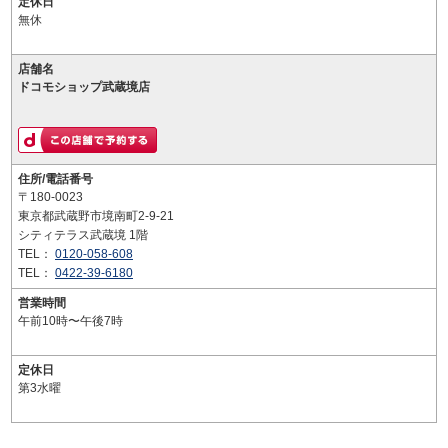
定休日
無休
店舗名
ドコモショップ武蔵境店
住所/電話番号
〒180-0023
東京都武蔵野市境南町2-9-21
シティテラス武蔵境 1階
TEL：
0120-058-608
TEL：
0422-39-6180
営業時間
午前10時〜午後7時
定休日
第3水曜