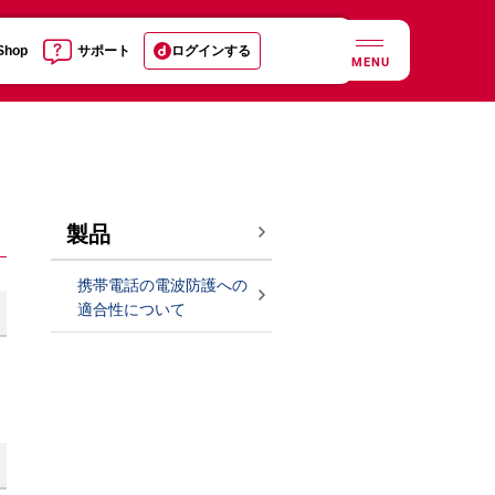
 Shop
サポート
ログインする
MENU
製品
携帯電話の電波防護への
適合性について