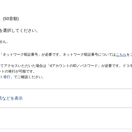
(50音順)
を選択してください。
せん。
「ネットワーク暗証番号」が必要です。ネットワーク暗証番号については
こちら
を
境にてアクセスいただいた場合は「dアカウントのID／パスワード」が必要です。ドコ
ントの発行が可能です。
ント発行
」でご確認ください。
店などを表示