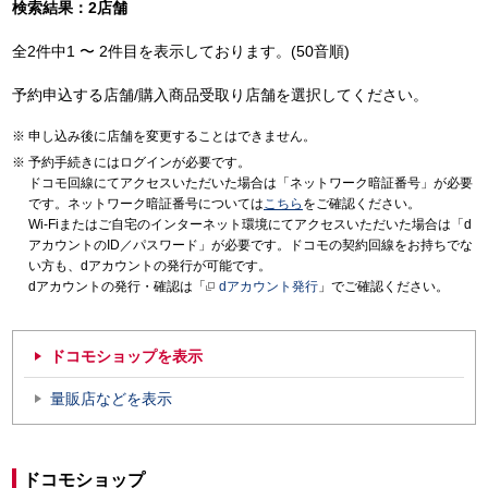
検索結果：2店舗
全2件中1 〜 2件目を表示しております。(50音順)
予約申込する店舗/購入商品受取り店舗を選択してください。
申し込み後に店舗を変更することはできません。
予約手続きにはログインが必要です。
ドコモ回線にてアクセスいただいた場合は「ネットワーク暗証番号」が必要
です。ネットワーク暗証番号については
こちら
をご確認ください。
Wi-Fiまたはご自宅のインターネット環境にてアクセスいただいた場合は「d
アカウントのID／パスワード」が必要です。ドコモの契約回線をお持ちでな
い方も、dアカウントの発行が可能です。
dアカウントの発行・確認は「
dアカウント発行
」でご確認ください。
ドコモショップを表示
量販店などを表示
ドコモショップ