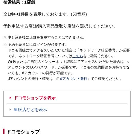
検索結果：1店舗
全1件中1件目を表示しております。(50音順)
予約申込する店舗/購入商品受取り店舗を選択してください。
申し込み後に店舗を変更することはできません。
予約手続きにはログインが必要です。
ドコモ回線にてアクセスいただいた場合は「ネットワーク暗証番号」が必要
です。ネットワーク暗証番号については
こちら
をご確認ください。
Wi-Fiまたはご自宅のインターネット環境にてアクセスいただいた場合は「d
アカウントのID／パスワード」が必要です。ドコモの契約回線をお持ちでな
い方も、dアカウントの発行が可能です。
dアカウントの発行・確認は「
dアカウント発行
」でご確認ください。
ドコモショップを表示
量販店などを表示
ドコモショップ