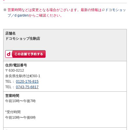
営業時間などは変更となる場合がございます。最新の情報は
ドコモショッ
プ／d garden
からご確認ください。
店舗名
ドコモショップ生駒店
住所/電話番号
〒630-0212
奈良県生駒市辻町60-1
TEL：
0120-176-815
TEL：
0743-75-6817
営業時間
午前10時〜午後7時
*受付時間
午前10時〜午後6時