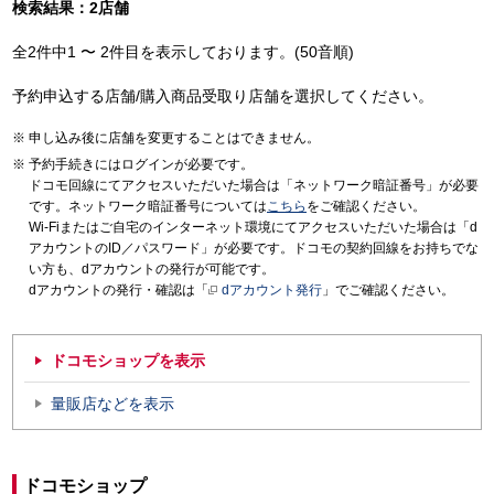
検索結果：2店舗
全2件中1 〜 2件目を表示しております。(50音順)
予約申込する店舗/購入商品受取り店舗を選択してください。
申し込み後に店舗を変更することはできません。
予約手続きにはログインが必要です。
ドコモ回線にてアクセスいただいた場合は「ネットワーク暗証番号」が必要
です。ネットワーク暗証番号については
こちら
をご確認ください。
Wi-Fiまたはご自宅のインターネット環境にてアクセスいただいた場合は「d
アカウントのID／パスワード」が必要です。ドコモの契約回線をお持ちでな
い方も、dアカウントの発行が可能です。
dアカウントの発行・確認は「
dアカウント発行
」でご確認ください。
ドコモショップを表示
量販店などを表示
ドコモショップ