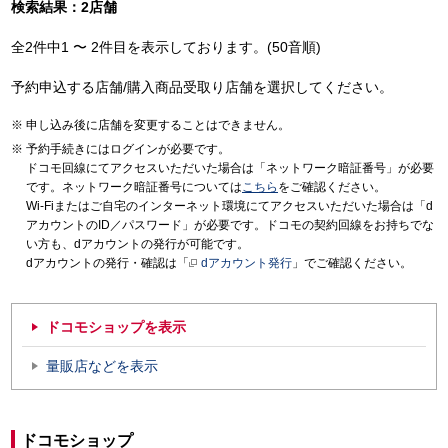
検索結果：2店舗
全2件中1 〜 2件目を表示しております。(50音順)
予約申込する店舗/購入商品受取り店舗を選択してください。
申し込み後に店舗を変更することはできません。
予約手続きにはログインが必要です。
ドコモ回線にてアクセスいただいた場合は「ネットワーク暗証番号」が必要
です。ネットワーク暗証番号については
こちら
をご確認ください。
Wi-Fiまたはご自宅のインターネット環境にてアクセスいただいた場合は「d
アカウントのID／パスワード」が必要です。ドコモの契約回線をお持ちでな
い方も、dアカウントの発行が可能です。
dアカウントの発行・確認は「
dアカウント発行
」でご確認ください。
ドコモショップを表示
量販店などを表示
ドコモショップ