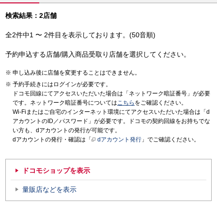
検索結果：2店舗
全2件中1 〜 2件目を表示しております。(50音順)
予約申込する店舗/購入商品受取り店舗を選択してください。
申し込み後に店舗を変更することはできません。
予約手続きにはログインが必要です。
ドコモ回線にてアクセスいただいた場合は「ネットワーク暗証番号」が必要
です。ネットワーク暗証番号については
こちら
をご確認ください。
Wi-Fiまたはご自宅のインターネット環境にてアクセスいただいた場合は「d
アカウントのID／パスワード」が必要です。ドコモの契約回線をお持ちでな
い方も、dアカウントの発行が可能です。
dアカウントの発行・確認は「
dアカウント発行
」でご確認ください。
ドコモショップを表示
量販店などを表示