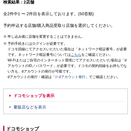
検索結果：2店舗
全2件中1 〜 2件目を表示しております。(50音順)
予約申込する店舗/購入商品受取り店舗を選択してください。
申し込み後に店舗を変更することはできません。
予約手続きにはログインが必要です。
ドコモ回線にてアクセスいただいた場合は「ネットワーク暗証番号」が必要
です。ネットワーク暗証番号については
こちら
をご確認ください。
Wi-Fiまたはご自宅のインターネット環境にてアクセスいただいた場合は「d
アカウントのID／パスワード」が必要です。ドコモの契約回線をお持ちでな
い方も、dアカウントの発行が可能です。
dアカウントの発行・確認は「
dアカウント発行
」でご確認ください。
ドコモショップを表示
量販店などを表示
ドコモショップ