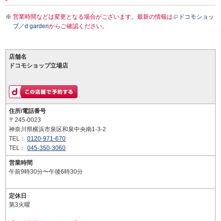
営業時間などは変更となる場合がございます。最新の情報は
ドコモショッ
プ／d garden
からご確認ください。
店舗名
ドコモショップ立場店
住所/電話番号
〒245-0023
神奈川県横浜市泉区和泉中央南1-3-2
TEL：
0120-971-670
TEL：
045-350-3060
営業時間
午前9時30分〜午後6時30分
定休日
第3火曜