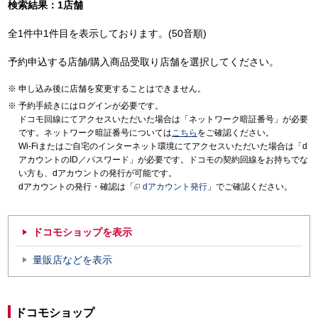
検索結果：1店舗
全1件中1件目を表示しております。(50音順)
予約申込する店舗/購入商品受取り店舗を選択してください。
申し込み後に店舗を変更することはできません。
予約手続きにはログインが必要です。
ドコモ回線にてアクセスいただいた場合は「ネットワーク暗証番号」が必要
です。ネットワーク暗証番号については
こちら
をご確認ください。
Wi-Fiまたはご自宅のインターネット環境にてアクセスいただいた場合は「d
アカウントのID／パスワード」が必要です。ドコモの契約回線をお持ちでな
い方も、dアカウントの発行が可能です。
dアカウントの発行・確認は「
dアカウント発行
」でご確認ください。
ドコモショップを表示
量販店などを表示
ドコモショップ