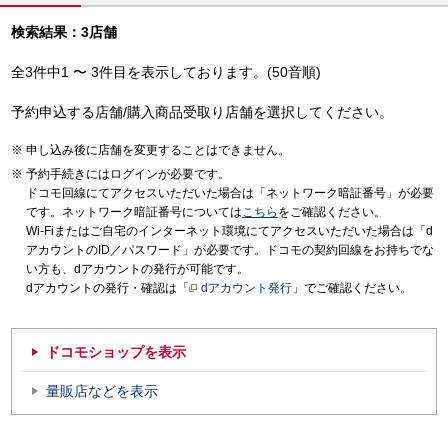
検索結果：3店舗
全3件中1 〜 3件目を表示しております。(50音順)
予約申込する店舗/購入商品受取り店舗を選択してください。
申し込み後に店舗を変更することはできません。
予約手続きにはログインが必要です。
ドコモ回線にてアクセスいただいた場合は「ネットワーク暗証番号」が必要
です。ネットワーク暗証番号については
こちら
をご確認ください。
Wi-Fiまたはご自宅のインターネット環境にてアクセスいただいた場合は「d
アカウントのID／パスワード」が必要です。ドコモの契約回線をお持ちでな
い方も、dアカウントの発行が可能です。
dアカウントの発行・確認は「
dアカウント発行
」でご確認ください。
ドコモショップを表示
量販店などを表示