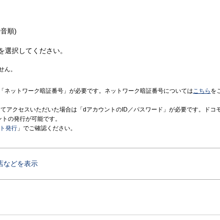
音順)
を選択してください。
せん。
「ネットワーク暗証番号」が必要です。ネットワーク暗証番号については
こちら
を
境にてアクセスいただいた場合は「dアカウントのID／パスワード」が必要です。ドコ
ントの発行が可能です。
ント発行
」でご確認ください。
店などを表示