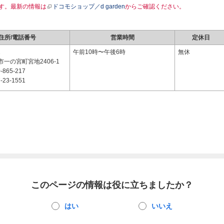
す。最新の情報は
ドコモショップ／d garden
からご確認ください。
住所/電話番号
営業時間
定休日
2
午前10時〜午後6時
無休
一の宮町宮地2406-1
-865-217
-23-1551
このページの情報は役に立ちましたか？
はい
いいえ