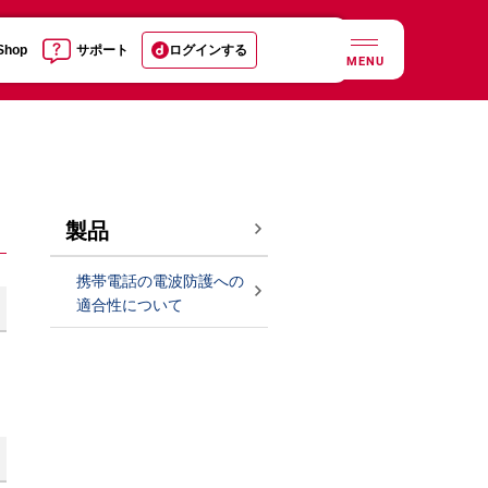
 Shop
サポート
ログインする
MENU
製品
携帯電話の電波防護への
適合性について