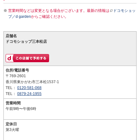
営業時間などは変更となる場合がございます。最新の情報は
ドコモショッ
プ／d garden
からご確認ください。
店舗名
ドコモショップ三本松店
住所/電話番号
〒769-2601
香川県東かがわ市三本松1537-1
TEL：
0120-581-068
TEL：
0879-24-1955
営業時間
午前9時〜午後6時
定休日
第3火曜