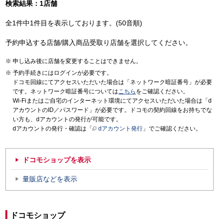
検索結果：1店舗
全1件中1件目を表示しております。(50音順)
予約申込する店舗/購入商品受取り店舗を選択してください。
申し込み後に店舗を変更することはできません。
予約手続きにはログインが必要です。
ドコモ回線にてアクセスいただいた場合は「ネットワーク暗証番号」が必要
です。ネットワーク暗証番号については
こちら
をご確認ください。
Wi-Fiまたはご自宅のインターネット環境にてアクセスいただいた場合は「d
アカウントのID／パスワード」が必要です。ドコモの契約回線をお持ちでな
い方も、dアカウントの発行が可能です。
dアカウントの発行・確認は「
dアカウント発行
」でご確認ください。
ドコモショップを表示
量販店などを表示
ドコモショップ