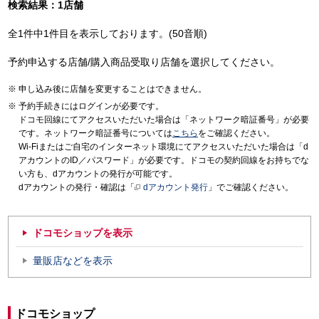
検索結果：1店舗
全1件中1件目を表示しております。(50音順)
予約申込する店舗/購入商品受取り店舗を選択してください。
申し込み後に店舗を変更することはできません。
予約手続きにはログインが必要です。
ドコモ回線にてアクセスいただいた場合は「ネットワーク暗証番号」が必要
です。ネットワーク暗証番号については
こちら
をご確認ください。
Wi-Fiまたはご自宅のインターネット環境にてアクセスいただいた場合は「d
アカウントのID／パスワード」が必要です。ドコモの契約回線をお持ちでな
い方も、dアカウントの発行が可能です。
dアカウントの発行・確認は「
dアカウント発行
」でご確認ください。
ドコモショップを表示
量販店などを表示
ドコモショップ