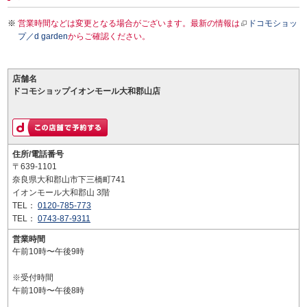
営業時間などは変更となる場合がございます。最新の情報は
ドコモショッ
プ／d garden
からご確認ください。
店舗名
ドコモショップイオンモール大和郡山店
住所/電話番号
〒639-1101
奈良県大和郡山市下三橋町741
イオンモール大和郡山 3階
TEL：
0120-785-773
TEL：
0743-87-9311
営業時間
午前10時〜午後9時
※受付時間
午前10時〜午後8時