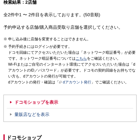
検索結果：2店舗
全2件中1 〜 2件目を表示しております。(50音順)
予約申込する店舗/購入商品受取り店舗を選択してください。
申し込み後に店舗を変更することはできません。
予約手続きにはログインが必要です。
ドコモ回線にてアクセスいただいた場合は「ネットワーク暗証番号」が必要
です。ネットワーク暗証番号については
こちら
をご確認ください。
Wi-Fiまたはご自宅のインターネット環境にてアクセスいただいた場合は「d
アカウントのID／パスワード」が必要です。ドコモの契約回線をお持ちでな
い方も、dアカウントの発行が可能です。
dアカウントの発行・確認は「
dアカウント発行
」でご確認ください。
ドコモショップを表示
量販店などを表示
ドコモショップ