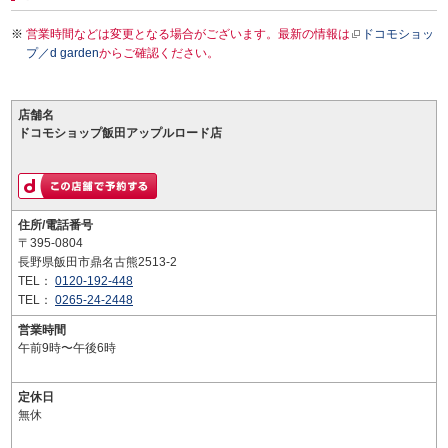
営業時間などは変更となる場合がございます。最新の情報は
ドコモショッ
プ／d garden
からご確認ください。
店舗名
ドコモショップ飯田アップルロード店
住所/電話番号
〒395-0804
長野県飯田市鼎名古熊2513-2
TEL：
0120-192-448
TEL：
0265-24-2448
営業時間
午前9時〜午後6時
定休日
無休