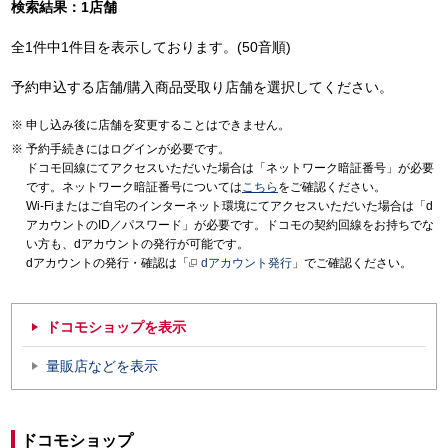
検索結果：1店舗
全1件中1件目を表示しております。(50音順)
予約申込する店舗/購入商品受取り店舗を選択してください。
申し込み後に店舗を変更することはできません。
予約手続きにはログインが必要です。
ドコモ回線にてアクセスいただいた場合は「ネットワーク暗証番号」が必要
です。ネットワーク暗証番号については
こちら
をご確認ください。
Wi-Fiまたはご自宅のインターネット環境にてアクセスいただいた場合は「d
アカウントのID／パスワード」が必要です。ドコモの契約回線をお持ちでな
い方も、dアカウントの発行が可能です。
dアカウントの発行・確認は「
dアカウント発行
」でご確認ください。
ドコモショップを表示
量販店などを表示
ドコモショップ