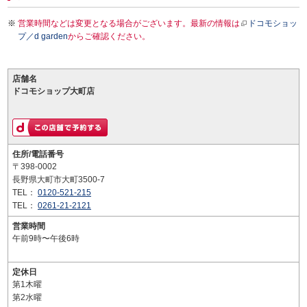
営業時間などは変更となる場合がございます。最新の情報は
ドコモショッ
プ／d garden
からご確認ください。
店舗名
ドコモショップ大町店
住所/電話番号
〒398-0002
長野県大町市大町3500-7
TEL：
0120-521-215
TEL：
0261-21-2121
営業時間
午前9時〜午後6時
定休日
第1木曜
第2水曜