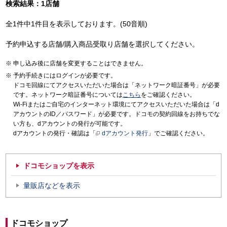
検索結果：1店舗
全1件中1件目を表示しております。(50音順)
予約申込する店舗/購入商品受取り店舗を選択してください。
申し込み後に店舗を変更することはできません。
予約手続きにはログインが必要です。
ドコモ回線にてアクセスいただいた場合は「ネットワーク暗証番号」が必要
です。ネットワーク暗証番号については
こちら
をご確認ください。
Wi-Fiまたはご自宅のインターネット環境にてアクセスいただいた場合は「d
アカウントのID／パスワード」が必要です。ドコモの契約回線をお持ちでな
い方も、dアカウントの発行が可能です。
dアカウントの発行・確認は「
dアカウント発行
」でご確認ください。
ドコモショップを表示
量販店などを表示
ドコモショップ