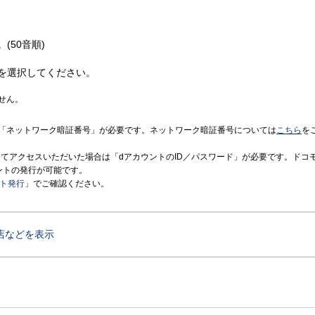
(50音順)
を選択してください。
せん。
「ネットワーク暗証番号」が必要です。ネットワーク暗証番号については
こちら
を
境にてアクセスいただいた場合は「dアカウントのID／パスワード」が必要です。ドコ
ントの発行が可能です。
ント発行
」でご確認ください。
店などを表示