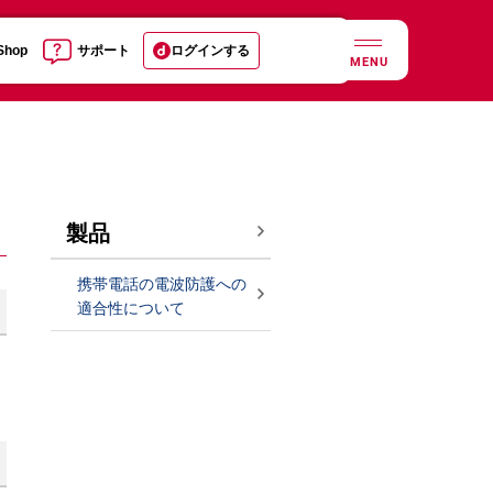
 Shop
サポート
ログインする
MENU
製品
携帯電話の電波防護への
適合性について