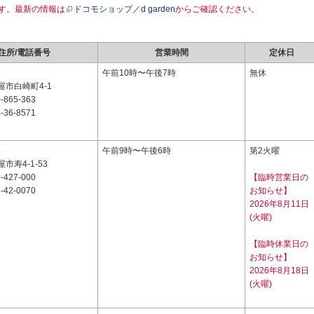
す。最新の情報は
ドコモショップ／d garden
からご確認ください。
住所/電話番号
営業時間
定休日
6
午前10時〜午後7時
無休
市白崎町4-1
-865-363
-36-8571
4
午前9時〜午後6時
第2火曜
市寿4-1-53
-427-000
【臨時営業日の
-42-0070
お知らせ】
2026年8月11日
(火曜)
【臨時休業日の
お知らせ】
2026年8月18日
(火曜)