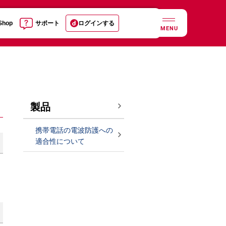
 Shop
サポート
ログインする
MENU
製品
携帯電話の電波防護への
適合性について