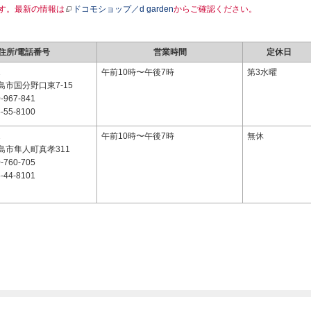
す。最新の情報は
ドコモショップ／d garden
からご確認ください。
住所/電話番号
営業時間
定休日
1
午前10時〜午後7時
第3水曜
市国分野口東7-15
-967-841
-55-8100
2
午前10時〜午後7時
無休
島市隼人町真孝311
-760-705
-44-8101