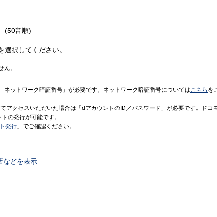
(50音順)
を選択してください。
せん。
「ネットワーク暗証番号」が必要です。ネットワーク暗証番号については
こちら
を
境にてアクセスいただいた場合は「dアカウントのID／パスワード」が必要です。ドコ
ントの発行が可能です。
ント発行
」でご確認ください。
店などを表示