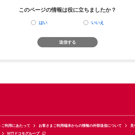
このページの情報は役に立ちましたか？
はい
いいえ
送信する
トご利用にあたって
お客さまご利用端末からの情報の外部送信について
見
NTTドコモグループ