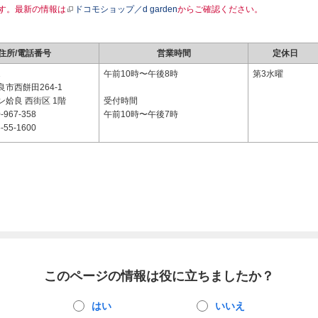
す。最新の情報は
ドコモショップ／d garden
からご確認ください。
住所/電話番号
営業時間
定休日
1
午前10時〜午後8時
第3水曜
市西餅田264-1
姶良 西街区 1階
受付時間
-967-358
午前10時〜午後7時
-55-1600
このページの情報は役に立ちましたか？
はい
いいえ