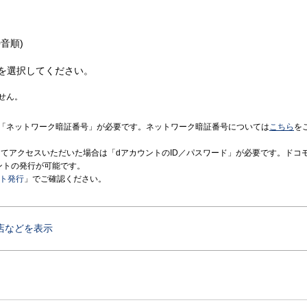
音順)
を選択してください。
せん。
「ネットワーク暗証番号」が必要です。ネットワーク暗証番号については
こちら
を
境にてアクセスいただいた場合は「dアカウントのID／パスワード」が必要です。ドコ
ントの発行が可能です。
ント発行
」でご確認ください。
店などを表示