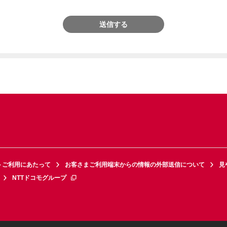
送信する
トご利用にあたって
お客さまご利用端末からの情報の外部送信について
見
NTTドコモグループ