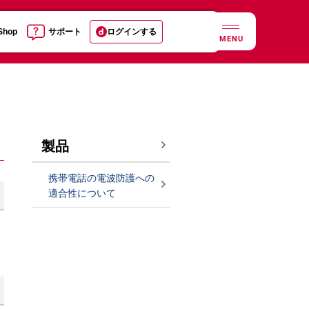
 Shop
サポート
ログインする
MENU
製品
携帯電話の電波防護への
適合性について