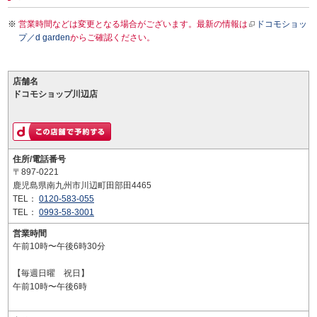
営業時間などは変更となる場合がございます。最新の情報は
ドコモショッ
プ／d garden
からご確認ください。
店舗名
ドコモショップ川辺店
住所/電話番号
〒897-0221
鹿児島県南九州市川辺町田部田4465
TEL：
0120-583-055
TEL：
0993-58-3001
営業時間
午前10時〜午後6時30分
【毎週日曜 祝日】
午前10時〜午後6時