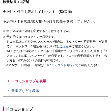
検索結果：1店舗
全1件中1件目を表示しております。(50音順)
予約申込する店舗/購入商品受取り店舗を選択してください。
申し込み後に店舗を変更することはできません。
予約手続きにはログインが必要です。
ドコモ回線にてアクセスいただいた場合は「ネットワーク暗証番号」が必要
です。ネットワーク暗証番号については
こちら
をご確認ください。
Wi-Fiまたはご自宅のインターネット環境にてアクセスいただいた場合は「d
アカウントのID／パスワード」が必要です。ドコモの契約回線をお持ちでな
い方も、dアカウントの発行が可能です。
dアカウントの発行・確認は「
dアカウント発行
」でご確認ください。
ドコモショップを表示
量販店などを表示
ドコモショップ