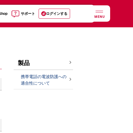
 Shop
サポート
ログインする
MENU
製品
携帯電話の電波防護への
適合性について