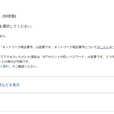
(50音順)
を選択してください。
せん。
「ネットワーク暗証番号」が必要です。ネットワーク暗証番号については
こちら
を
境にてアクセスいただいた場合は「dアカウントのID／パスワード」が必要です。ドコ
ントの発行が可能です。
ント発行
」でご確認ください。
店などを表示