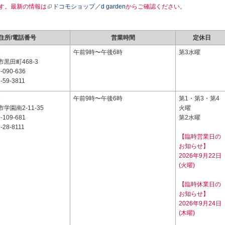
す。最新の情報は
ドコモショップ／d garden
からご確認ください。
住所/電話番号
営業時間
定休日
6
午前9時〜午後6時
第3水曜
黒田町468-3
-090-636
-59-3811
6
午前9時〜午後6時
第1・第3・第4
学園南2-11-35
火曜
-109-681
第2水曜
-28-8111
【臨時営業日の
お知らせ】
2026年9月22日
(火曜)
【臨時休業日の
お知らせ】
2026年9月24日
(木曜)