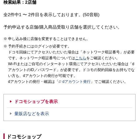
検索結果：2店舗
全2件中1 〜 2件目を表示しております。(50音順)
予約申込する店舗/購入商品受取り店舗を選択してください。
申し込み後に店舗を変更することはできません。
予約手続きにはログインが必要です。
ドコモ回線にてアクセスいただいた場合は「ネットワーク暗証番号」が必要
です。ネットワーク暗証番号については
こちら
をご確認ください。
Wi-Fiまたはご自宅のインターネット環境にてアクセスいただいた場合は「d
アカウントのID／パスワード」が必要です。ドコモの契約回線をお持ちでな
い方も、dアカウントの発行が可能です。
dアカウントの発行・確認は「
dアカウント発行
」でご確認ください。
ドコモショップを表示
量販店などを表示
ドコモショップ