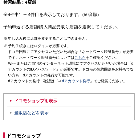
検索結果：4店舗
全4件中1 〜 4件目を表示しております。(50音順)
予約申込する店舗/購入商品受取り店舗を選択してください。
申し込み後に店舗を変更することはできません。
予約手続きにはログインが必要です。
ドコモ回線にてアクセスいただいた場合は「ネットワーク暗証番号」が必要
です。ネットワーク暗証番号については
こちら
をご確認ください。
Wi-Fiまたはご自宅のインターネット環境にてアクセスいただいた場合は「d
アカウントのID／パスワード」が必要です。ドコモの契約回線をお持ちでな
い方も、dアカウントの発行が可能です。
dアカウントの発行・確認は「
dアカウント発行
」でご確認ください。
ドコモショップを表示
量販店などを表示
ドコモショップ