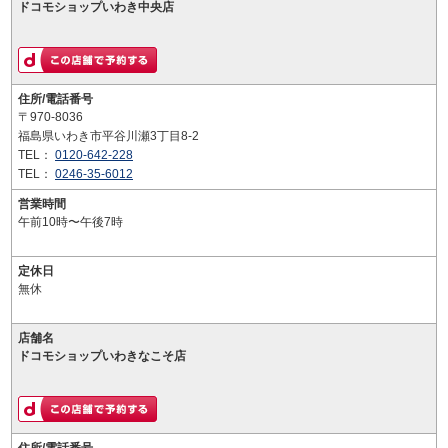
ドコモショップいわき中央店
住所/電話番号
〒970-8036
福島県いわき市平谷川瀬3丁目8-2
TEL：
0120-642-228
TEL：
0246-35-6012
営業時間
午前10時〜午後7時
定休日
無休
店舗名
ドコモショップいわきなこそ店