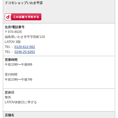
ドコモショップいわき平店
住所/電話番号
〒970-8026
福島県いわき市平字田町120
LATOV 3階
TEL：
0120-612-562
TEL：
0246-25-6262
営業時間
午前10時〜午後8時
受付時間
午前10時〜午後7時
定休日
無休
LATOV休館日に準ずる
店舗名