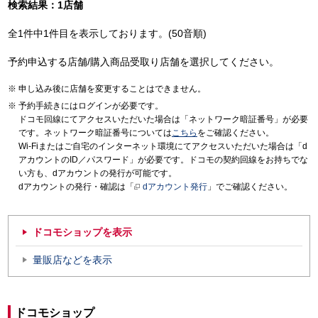
検索結果：1店舗
全1件中1件目を表示しております。(50音順)
予約申込する店舗/購入商品受取り店舗を選択してください。
申し込み後に店舗を変更することはできません。
予約手続きにはログインが必要です。
ドコモ回線にてアクセスいただいた場合は「ネットワーク暗証番号」が必要
です。ネットワーク暗証番号については
こちら
をご確認ください。
Wi-Fiまたはご自宅のインターネット環境にてアクセスいただいた場合は「d
アカウントのID／パスワード」が必要です。ドコモの契約回線をお持ちでな
い方も、dアカウントの発行が可能です。
dアカウントの発行・確認は「
dアカウント発行
」でご確認ください。
ドコモショップを表示
量販店などを表示
ドコモショップ