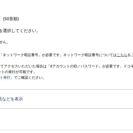
(50音順)
を選択してください。
せん。
「ネットワーク暗証番号」が必要です。ネットワーク暗証番号については
こちら
を
境にてアクセスいただいた場合は「dアカウントのID／パスワード」が必要です。ドコ
ントの発行が可能です。
ント発行
」でご確認ください。
店などを表示