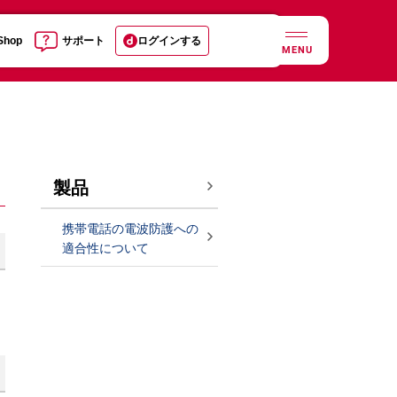
 Shop
サポート
ログインする
MENU
製品
携帯電話の電波防護への
適合性について