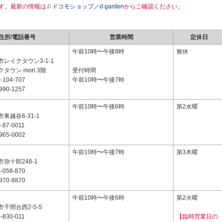
す。最新の情報は
ドコモショップ／d garden
からご確認ください。
住所/電話番号
営業時間
定休日
8
午前10時〜午後8時
無休
レイクタウン3-1-1
タウン mori 3階
受付時間
-104-707
午前10時〜午後7時
990-1257
3
午前10時〜午後6時
第2水曜
東越谷6-31-1
-87-0011
965-0002
7
午前10時〜午後7時
第3木曜
弥十郎248-1
-058-870
970-8870
1
午前10時〜午後6時
第2火曜
千間台西2-5-5
-830-011
【臨時営業日の