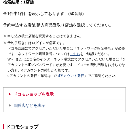
検索結果：1店舗
全1件中1件目を表示しております。(50音順)
予約申込する店舗/購入商品受取り店舗を選択してください。
申し込み後に店舗を変更することはできません。
予約手続きにはログインが必要です。
ドコモ回線にてアクセスいただいた場合は「ネットワーク暗証番号」が必要
です。ネットワーク暗証番号については
こちら
をご確認ください。
Wi-Fiまたはご自宅のインターネット環境にてアクセスいただいた場合は「d
アカウントのID／パスワード」が必要です。ドコモの契約回線をお持ちでな
い方も、dアカウントの発行が可能です。
dアカウントの発行・確認は「
dアカウント発行
」でご確認ください。
ドコモショップを表示
量販店などを表示
ドコモショップ