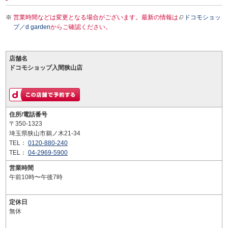
営業時間などは変更となる場合がございます。最新の情報は
ドコモショッ
プ／d garden
からご確認ください。
店舗名
ドコモショップ入間狭山店
住所/電話番号
〒350-1323
埼玉県狭山市鵜ノ木21-34
TEL：
0120-880-240
TEL：
04-2969-5900
営業時間
午前10時〜午後7時
定休日
無休