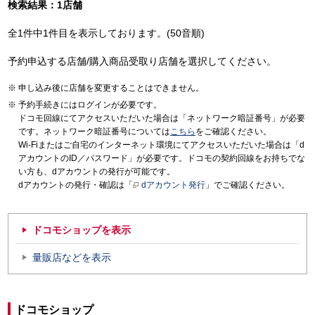
検索結果：1店舗
全1件中1件目を表示しております。(50音順)
予約申込する店舗/購入商品受取り店舗を選択してください。
申し込み後に店舗を変更することはできません。
予約手続きにはログインが必要です。
ドコモ回線にてアクセスいただいた場合は「ネットワーク暗証番号」が必要
です。ネットワーク暗証番号については
こちら
をご確認ください。
Wi-Fiまたはご自宅のインターネット環境にてアクセスいただいた場合は「d
アカウントのID／パスワード」が必要です。ドコモの契約回線をお持ちでな
い方も、dアカウントの発行が可能です。
dアカウントの発行・確認は「
dアカウント発行
」でご確認ください。
ドコモショップを表示
量販店などを表示
ドコモショップ