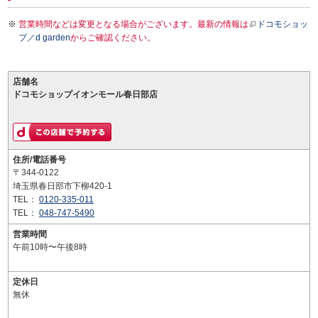
営業時間などは変更となる場合がございます。最新の情報は
ドコモショッ
プ／d garden
からご確認ください。
店舗名
ドコモショップイオンモール春日部店
住所/電話番号
〒344-0122
埼玉県春日部市下柳420-1
TEL：
0120-335-011
TEL：
048-747-5490
営業時間
午前10時〜午後8時
定休日
無休