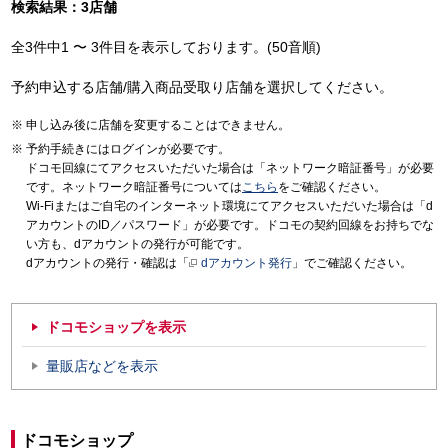
検索結果：3店舗
全3件中1 〜 3件目を表示しております。(50音順)
予約申込する店舗/購入商品受取り店舗を選択してください。
申し込み後に店舗を変更することはできません。
予約手続きにはログインが必要です。
ドコモ回線にてアクセスいただいた場合は「ネットワーク暗証番号」が必要
です。ネットワーク暗証番号については
こちら
をご確認ください。
Wi-Fiまたはご自宅のインターネット環境にてアクセスいただいた場合は「d
アカウントのID／パスワード」が必要です。ドコモの契約回線をお持ちでな
い方も、dアカウントの発行が可能です。
dアカウントの発行・確認は「
dアカウント発行
」でご確認ください。
ドコモショップを表示
量販店などを表示
ドコモショップ