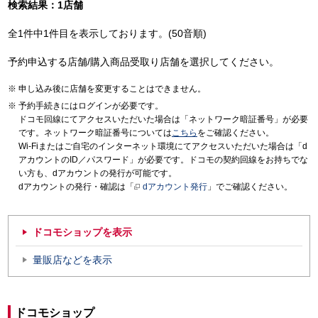
検索結果：1店舗
全1件中1件目を表示しております。(50音順)
予約申込する店舗/購入商品受取り店舗を選択してください。
申し込み後に店舗を変更することはできません。
予約手続きにはログインが必要です。
ドコモ回線にてアクセスいただいた場合は「ネットワーク暗証番号」が必要
です。ネットワーク暗証番号については
こちら
をご確認ください。
Wi-Fiまたはご自宅のインターネット環境にてアクセスいただいた場合は「d
アカウントのID／パスワード」が必要です。ドコモの契約回線をお持ちでな
い方も、dアカウントの発行が可能です。
dアカウントの発行・確認は「
dアカウント発行
」でご確認ください。
ドコモショップを表示
量販店などを表示
ドコモショップ