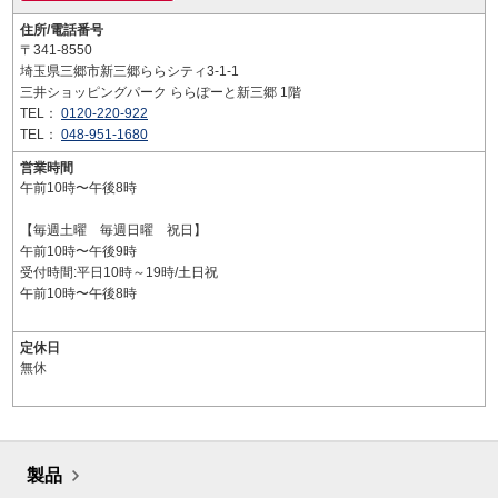
住所/電話番号
〒341-8550
埼玉県三郷市新三郷ららシティ3-1-1
三井ショッピングパーク ららぽーと新三郷 1階
TEL：
0120-220-922
TEL：
048-951-1680
営業時間
午前10時〜午後8時
【毎週土曜 毎週日曜 祝日】
午前10時〜午後9時
受付時間:平日10時～19時/土日祝
午前10時〜午後8時
定休日
無休
製品