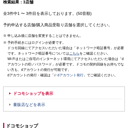
検索結果：3店舗
全3件中1 〜 3件目を表示しております。(50音順)
予約申込する店舗/購入商品受取り店舗を選択してください。
申し込み後に店舗を変更することはできません。
予約手続きにはログインが必要です。
ドコモ回線にてアクセスいただいた場合は「ネットワーク暗証番号」が必要
です。ネットワーク暗証番号については
こちら
をご確認ください。
Wi-Fiまたはご自宅のインターネット環境にてアクセスいただいた場合は「d
アカウントのID／パスワード」が必要です。ドコモの契約回線をお持ちでな
い方も、dアカウントの発行が可能です。
dアカウントの発行・確認は「
dアカウント発行
」でご確認ください。
ドコモショップを表示
量販店などを表示
ドコモショップ