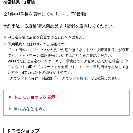
検索結果：1店舗
全1件中1件目を表示しております。(50音順)
予約申込する店舗/購入商品受取り店舗を選択してください。
申し込み後に店舗を変更することはできません。
予約手続きにはログインが必要です。
ドコモ回線にてアクセスいただいた場合は「ネットワーク暗証番号」が必要
です。ネットワーク暗証番号については
こちら
をご確認ください。
Wi-Fiまたはご自宅のインターネット環境にてアクセスいただいた場合は「d
アカウントのID／パスワード」が必要です。ドコモの契約回線をお持ちでな
い方も、dアカウントの発行が可能です。
dアカウントの発行・確認は「
dアカウント発行
」でご確認ください。
ドコモショップを表示
量販店などを表示
ドコモショップ