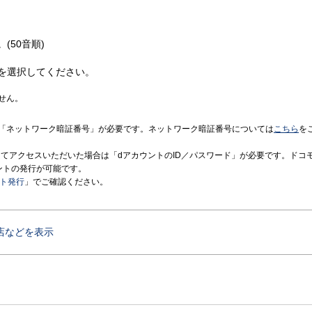
(50音順)
を選択してください。
せん。
「ネットワーク暗証番号」が必要です。ネットワーク暗証番号については
こちら
を
境にてアクセスいただいた場合は「dアカウントのID／パスワード」が必要です。ドコ
ントの発行が可能です。
ント発行
」でご確認ください。
店などを表示