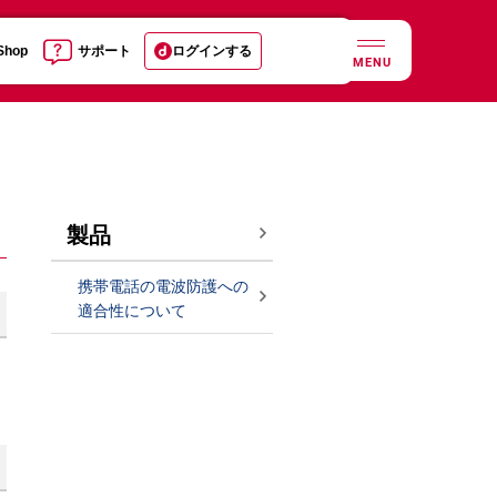
 Shop
サポート
ログインする
MENU
製品
携帯電話の電波防護への
適合性について