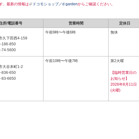
す。最新の情報は
ドコモショップ／d garden
からご確認ください。
住所/電話番号
営業時間
定休日
2
午前9時〜午後6時
無休
久下田西4-159
-186-850
-74-5600
3
午前10時〜午後7時
第2火曜
大谷本町1-2
-836-650
【臨時営業日の
-83-6650
お知らせ】
2026年8月11日
(火曜)