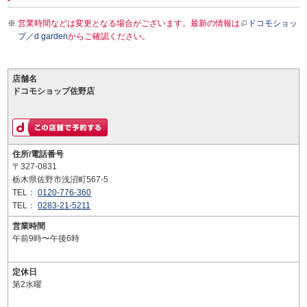
営業時間などは変更となる場合がございます。最新の情報は
ドコモショッ
プ／d garden
からご確認ください。
店舗名
ドコモショップ佐野店
住所/電話番号
〒327-0831
栃木県佐野市浅沼町567-5
TEL：
0120-776-360
TEL：
0283-21-5211
営業時間
午前9時〜午後6時
定休日
第2水曜