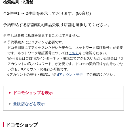
検索結果：2店舗
全2件中1 〜 2件目を表示しております。(50音順)
予約申込する店舗/購入商品受取り店舗を選択してください。
申し込み後に店舗を変更することはできません。
予約手続きにはログインが必要です。
ドコモ回線にてアクセスいただいた場合は「ネットワーク暗証番号」が必要
です。ネットワーク暗証番号については
こちら
をご確認ください。
Wi-Fiまたはご自宅のインターネット環境にてアクセスいただいた場合は「d
アカウントのID／パスワード」が必要です。ドコモの契約回線をお持ちでな
い方も、dアカウントの発行が可能です。
dアカウントの発行・確認は「
dアカウント発行
」でご確認ください。
ドコモショップを表示
量販店などを表示
ドコモショップ