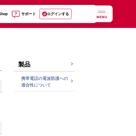
 Shop
サポート
ログインする
MENU
製品
携帯電話の電波防護への
適合性について