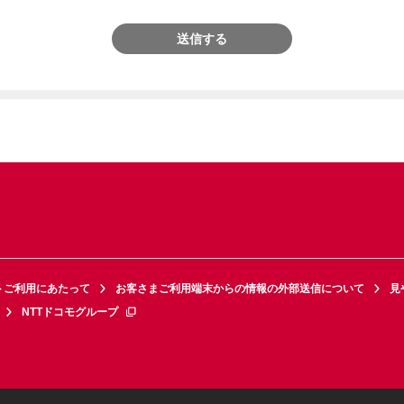
送信する
トご利用にあたって
お客さまご利用端末からの情報の外部送信について
見
NTTドコモグループ