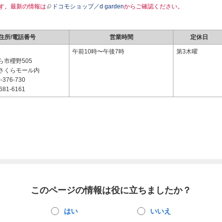
す。最新の情報は
ドコモショップ／d garden
からご確認ください。
住所/電話番号
営業時間
定休日
2
午前10時〜午後7時
第3木曜
ら市櫻野505
さくらモール内
-376-730
681-6161
このページの情報は役に立ちましたか？
はい
いいえ