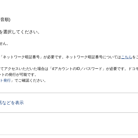
音順)
を選択してください。
せん。
「ネットワーク暗証番号」が必要です。ネットワーク暗証番号については
こちら
を
境にてアクセスいただいた場合は「dアカウントのID／パスワード」が必要です。ドコ
ントの発行が可能です。
ント発行
」でご確認ください。
店などを表示