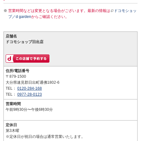
営業時間などは変更となる場合がございます。最新の情報は
ドコモショッ
プ／d garden
からご確認ください。
店舗名
ドコモショップ日出店
住所/電話番号
〒879-1500
大分県速見郡日出町通佛1802-6
TEL：
0120-284-168
TEL：
0977-28-0123
営業時間
午前9時30分〜午後6時30分
定休日
第3木曜
※定休日が祝日の場合は通常営業いたします。