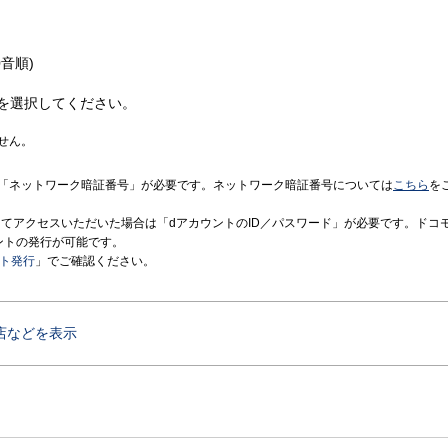
音順)
を選択してください。
せん。
「ネットワーク暗証番号」が必要です。ネットワーク暗証番号については
こちら
を
境にてアクセスいただいた場合は「dアカウントのID／パスワード」が必要です。ドコ
ントの発行が可能です。
ント発行
」でご確認ください。
店などを表示