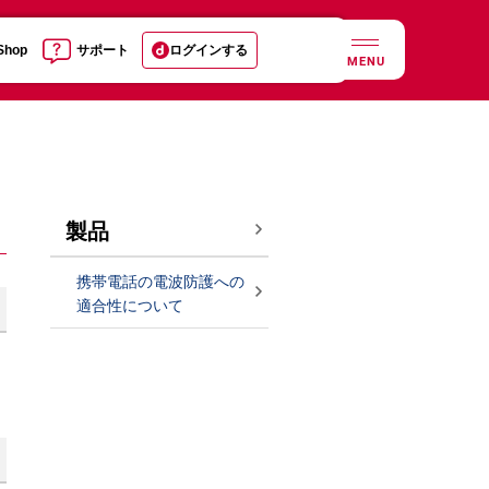
 Shop
サポート
ログインする
MENU
製品
携帯電話の電波防護への
適合性について