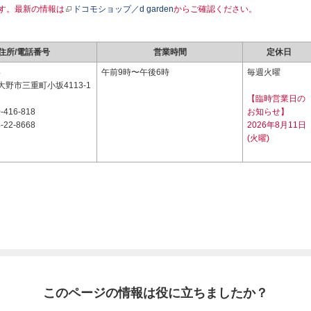
す。最新の情報は
ドコモショップ／d garden
からご確認ください。
住所/電話番号
営業時間
定休日
4
午前9時〜午後6時
毎週火曜
野市三重町小坂4113-1
【臨時営業日の
-416-818
お知らせ】
-22-8668
2026年8月11日
(火曜)
このページの情報は役に立ちましたか？