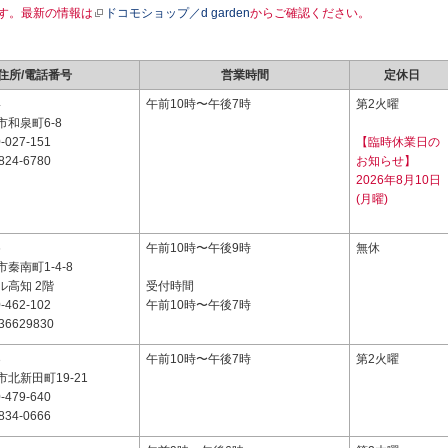
す。最新の情報は
ドコモショップ／d garden
からご確認ください。
住所/電話番号
営業時間
定休日
4
午前10時〜午後7時
第2火曜
和泉町6-8
-027-151
【臨時休業日の
824-6780
お知らせ】
2026年8月10日
(月曜)
6
午前10時〜午後9時
無休
秦南町1-4-8
ル高知 2階
受付時間
-462-102
午前10時〜午後7時
36629830
3
午前10時〜午後7時
第2火曜
北新田町19-21
-479-640
834-0666