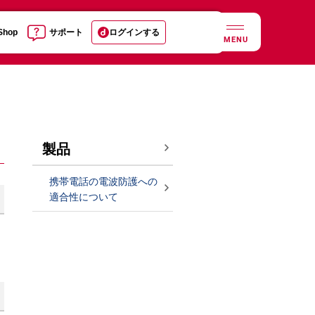
 Shop
サポート
ログインする
MENU
製品
携帯電話の電波防護への
適合性について