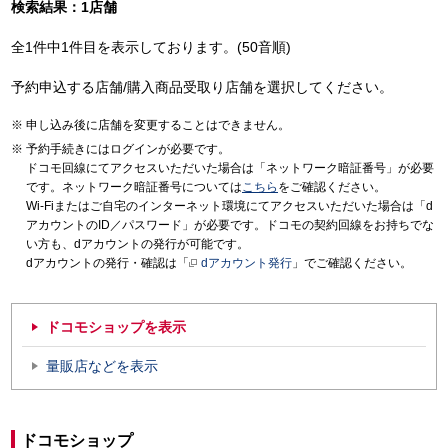
検索結果：1店舗
全1件中1件目を表示しております。(50音順)
予約申込する店舗/購入商品受取り店舗を選択してください。
申し込み後に店舗を変更することはできません。
予約手続きにはログインが必要です。
ドコモ回線にてアクセスいただいた場合は「ネットワーク暗証番号」が必要
です。ネットワーク暗証番号については
こちら
をご確認ください。
Wi-Fiまたはご自宅のインターネット環境にてアクセスいただいた場合は「d
アカウントのID／パスワード」が必要です。ドコモの契約回線をお持ちでな
い方も、dアカウントの発行が可能です。
dアカウントの発行・確認は「
dアカウント発行
」でご確認ください。
ドコモショップを表示
量販店などを表示
ドコモショップ