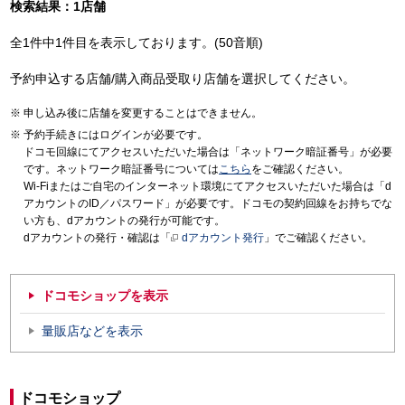
検索結果：1店舗
全1件中1件目を表示しております。(50音順)
予約申込する店舗/購入商品受取り店舗を選択してください。
申し込み後に店舗を変更することはできません。
予約手続きにはログインが必要です。
ドコモ回線にてアクセスいただいた場合は「ネットワーク暗証番号」が必要
です。ネットワーク暗証番号については
こちら
をご確認ください。
Wi-Fiまたはご自宅のインターネット環境にてアクセスいただいた場合は「d
アカウントのID／パスワード」が必要です。ドコモの契約回線をお持ちでな
い方も、dアカウントの発行が可能です。
dアカウントの発行・確認は「
dアカウント発行
」でご確認ください。
ドコモショップを表示
量販店などを表示
ドコモショップ