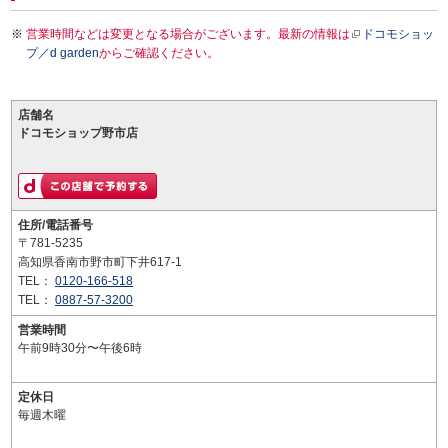
営業時間などは変更となる場合がございます。最新の情報は
ドコモショッ
プ／d garden
からご確認ください。
店舗名
ドコモショップ野市店
住所/電話番号
〒781-5235
高知県香南市野市町下井617-1
TEL：
0120-166-518
TEL：
0887-57-3200
営業時間
午前9時30分〜午後6時
定休日
毎週木曜